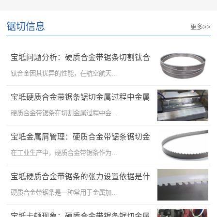
锯切信息
更多>>
宝坻问题分析：硬质合金带锯条切割钛合
金的精细化操作
钛合金因其优异的性能，在航空航天...
宝坻硬质合金带锯条锯切金属过程中金属
屑的生成及其处理方法
硬质合金带锯条在切割金属过程中会...
宝坻金属屑管理：硬质合金带锯条锯切金
属的卫生问题
在工业生产中，硬质合金带锯条作为...
宝坻硬质合金带锯条的张力设置依据是什
么？
硬质合金带锯条是一种常用于金属加...
宝坻卡顿现象：硬质合金带锯条锯切金属